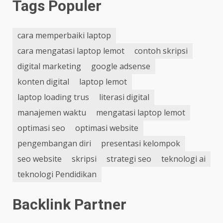
Junior Web Developer
(2,156)
Tags Populer
cara memperbaiki laptop
cara mengatasi laptop lemot
contoh skripsi
digital marketing
google adsense
konten digital
laptop lemot
laptop loading trus
literasi digital
manajemen waktu
mengatasi laptop lemot
optimasi seo
optimasi website
pengembangan diri
presentasi kelompok
seo website
skripsi
strategi seo
teknologi ai
teknologi Pendidikan