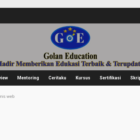
view
Mentoring
Ceritaku
Kursus
Sertifikasi
Skri
enis web