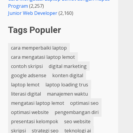
Program
(2,257)
Junior Web Developer
(2,160)
Tags Populer
cara memperbaiki laptop
cara mengatasi laptop lemot
contoh skripsi
digital marketing
google adsense
konten digital
laptop lemot
laptop loading trus
literasi digital
manajemen waktu
mengatasi laptop lemot
optimasi seo
optimasi website
pengembangan diri
presentasi kelompok
seo website
skripsi
strategi seo
teknologi ai