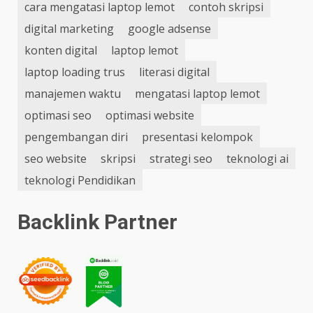
cara mengatasi laptop lemot
contoh skripsi
digital marketing
google adsense
konten digital
laptop lemot
laptop loading trus
literasi digital
manajemen waktu
mengatasi laptop lemot
optimasi seo
optimasi website
pengembangan diri
presentasi kelompok
seo website
skripsi
strategi seo
teknologi ai
teknologi Pendidikan
Backlink Partner