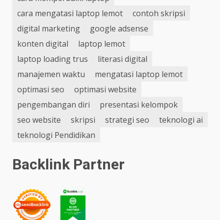
cara mengatasi laptop lemot
contoh skripsi
digital marketing
google adsense
konten digital
laptop lemot
laptop loading trus
literasi digital
manajemen waktu
mengatasi laptop lemot
optimasi seo
optimasi website
pengembangan diri
presentasi kelompok
seo website
skripsi
strategi seo
teknologi ai
teknologi Pendidikan
Backlink Partner