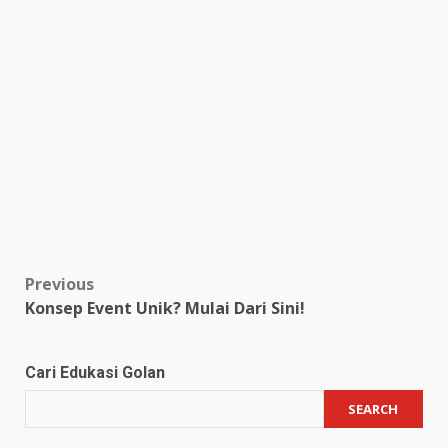
Post
Previous
Konsep Event Unik? Mulai Dari Sini!
navigation
Cari Edukasi Golan
SEARCH