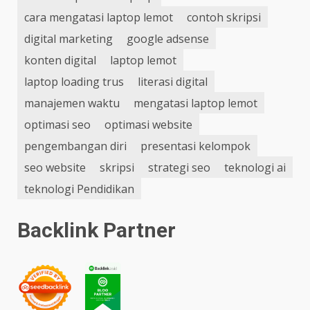
cara mengatasi laptop lemot
contoh skripsi
digital marketing
google adsense
konten digital
laptop lemot
laptop loading trus
literasi digital
manajemen waktu
mengatasi laptop lemot
optimasi seo
optimasi website
pengembangan diri
presentasi kelompok
seo website
skripsi
strategi seo
teknologi ai
teknologi Pendidikan
Backlink Partner