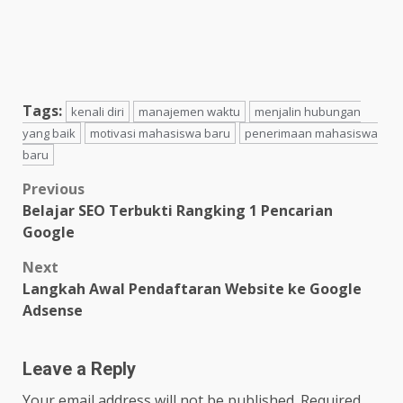
Tags:
kenali diri
manajemen waktu
menjalin hubungan
yang baik
motivasi mahasiswa baru
penerimaan mahasiswa
baru
Post
Previous
Belajar SEO Terbukti Rangking 1 Pencarian
navigation
Google
Next
Langkah Awal Pendaftaran Website ke Google
Adsense
Leave a Reply
Your email address will not be published.
Required