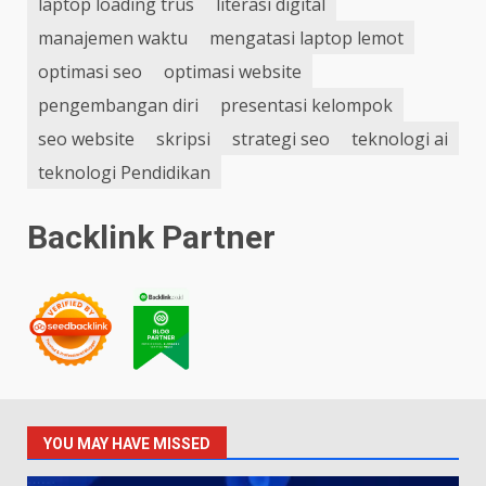
laptop loading trus
literasi digital
manajemen waktu
mengatasi laptop lemot
optimasi seo
optimasi website
pengembangan diri
presentasi kelompok
seo website
skripsi
strategi seo
teknologi ai
teknologi Pendidikan
Backlink Partner
YOU MAY HAVE MISSED