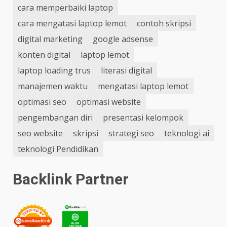
cara memperbaiki laptop
cara mengatasi laptop lemot
contoh skripsi
digital marketing
google adsense
konten digital
laptop lemot
laptop loading trus
literasi digital
manajemen waktu
mengatasi laptop lemot
optimasi seo
optimasi website
pengembangan diri
presentasi kelompok
seo website
skripsi
strategi seo
teknologi ai
teknologi Pendidikan
Backlink Partner