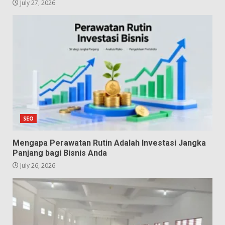
July 27, 2026
SEO
Mengapa Perawatan Rutin Adalah Investasi Jangka
Panjang bagi Bisnis Anda
July 26, 2026