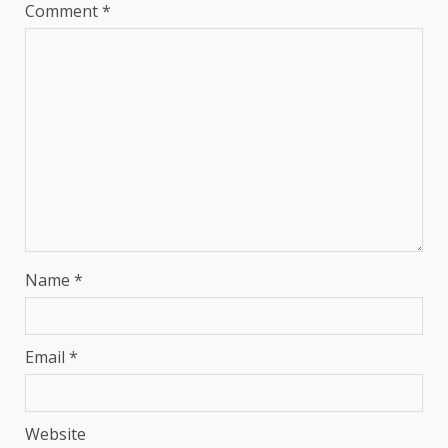
Comment
*
Name
*
Email
*
Website