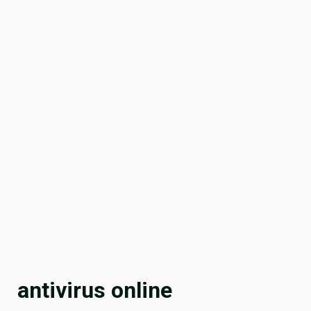
antivirus online