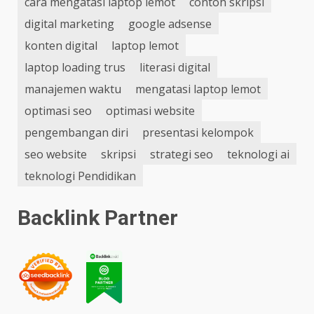
cara mengatasi laptop lemot
contoh skripsi
digital marketing
google adsense
konten digital
laptop lemot
laptop loading trus
literasi digital
manajemen waktu
mengatasi laptop lemot
optimasi seo
optimasi website
pengembangan diri
presentasi kelompok
seo website
skripsi
strategi seo
teknologi ai
teknologi Pendidikan
Backlink Partner