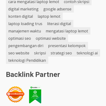
cara mengatasi laptop lemot
contoh skripsi
digital marketing
google adsense
konten digital
laptop lemot
laptop loading trus
literasi digital
manajemen waktu
mengatasi laptop lemot
optimasi seo
optimasi website
pengembangan diri
presentasi kelompok
seo website
skripsi
strategi seo
teknologi ai
teknologi Pendidikan
Backlink Partner