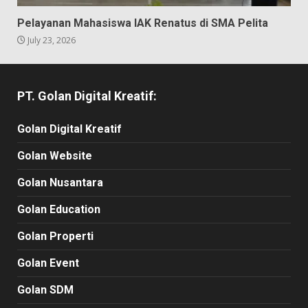
Pelayanan Mahasiswa IAK Renatus di SMA Pelita
July 23, 2026
PT. Golan Digital Kreatif:
Golan Digital Kreatif
Golan Website
Golan Nusantara
Golan Education
Golan Properti
Golan Event
Golan SDM