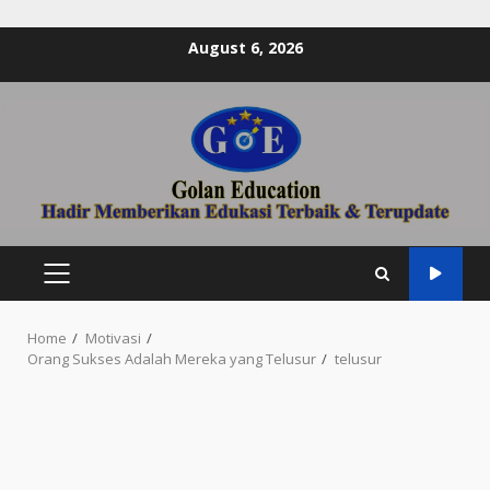
Skip
August 6, 2026
to
content
PRIMARY
MENU
Home
Motivasi
Orang Sukses Adalah Mereka yang Telusur
telusur