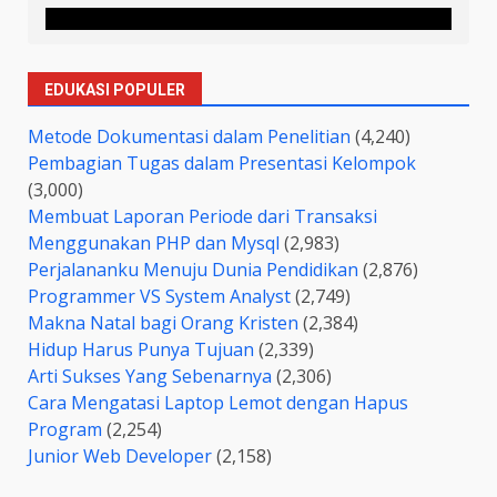
EDUKASI POPULER
Metode Dokumentasi dalam Penelitian
(4,240)
Pembagian Tugas dalam Presentasi Kelompok
(3,000)
Membuat Laporan Periode dari Transaksi
Menggunakan PHP dan Mysql
(2,983)
Perjalananku Menuju Dunia Pendidikan
(2,876)
Programmer VS System Analyst
(2,749)
Makna Natal bagi Orang Kristen
(2,384)
Hidup Harus Punya Tujuan
(2,339)
Arti Sukses Yang Sebenarnya
(2,306)
Cara Mengatasi Laptop Lemot dengan Hapus
Program
(2,254)
Junior Web Developer
(2,158)