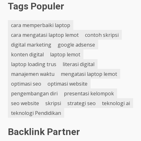
Tags Populer
cara memperbaiki laptop
cara mengatasi laptop lemot
contoh skripsi
digital marketing
google adsense
konten digital
laptop lemot
laptop loading trus
literasi digital
manajemen waktu
mengatasi laptop lemot
optimasi seo
optimasi website
pengembangan diri
presentasi kelompok
seo website
skripsi
strategi seo
teknologi ai
teknologi Pendidikan
Backlink Partner