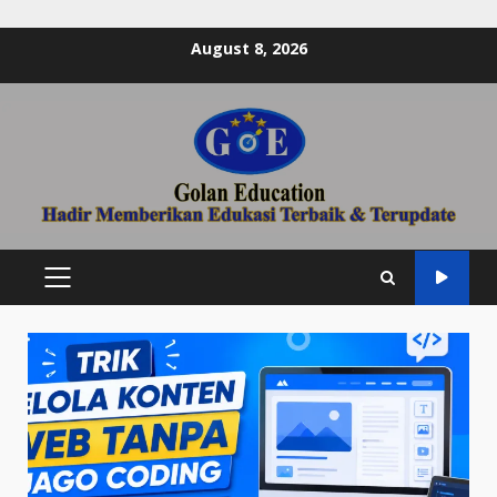
Skip
August 8, 2026
to
content
PRIMARY
MENU