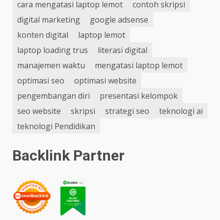
cara mengatasi laptop lemot
contoh skripsi
digital marketing
google adsense
konten digital
laptop lemot
laptop loading trus
literasi digital
manajemen waktu
mengatasi laptop lemot
optimasi seo
optimasi website
pengembangan diri
presentasi kelompok
seo website
skripsi
strategi seo
teknologi ai
teknologi Pendidikan
Backlink Partner