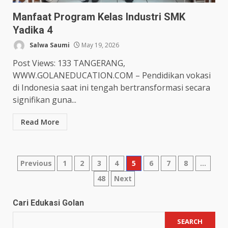
Manfaat Program Kelas Industri SMK
Yadika 4
Salwa Saumi
May 19, 2026
Post Views: 133 TANGERANG,
WWW.GOLANEDUCATION.COM – Pendidikan vokasi
di Indonesia saat ini tengah bertransformasi secara
signifikan guna...
Read More
Posts
Previous
1
2
3
4
5
6
7
8
…
48
Next
pagination
Cari Edukasi Golan
SEARCH