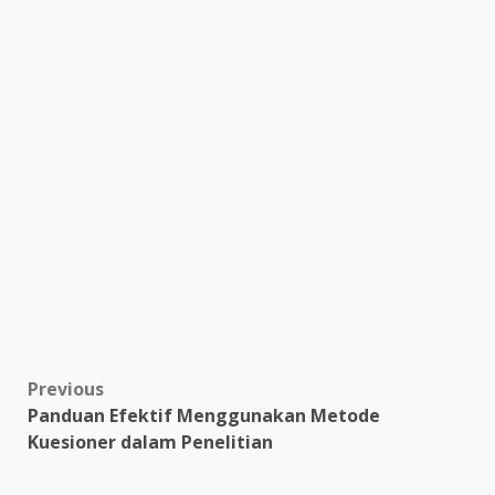
Post
Previous
Panduan Efektif Menggunakan Metode
navigation
Kuesioner dalam Penelitian