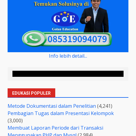
Info lebih detail...
EDUKASI POPULER
Metode Dokumentasi dalam Penelitian
(4,241)
Pembagian Tugas dalam Presentasi Kelompok
(3,000)
Membuat Laporan Periode dari Transaksi
Menggunakan PHP dan Mysql
(2,984)