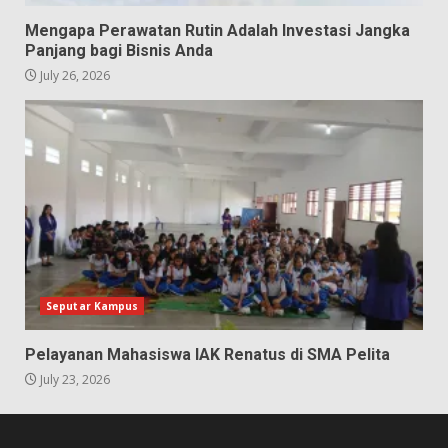
Mengapa Perawatan Rutin Adalah Investasi Jangka
Panjang bagi Bisnis Anda
July 26, 2026
Seputar Kampus
Pelayanan Mahasiswa IAK Renatus di SMA Pelita
July 23, 2026