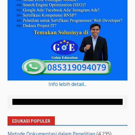
Info lebih detail...
EDUKASI POPULER
Metode Dokumentasi dalam Penelitian
(4,235)