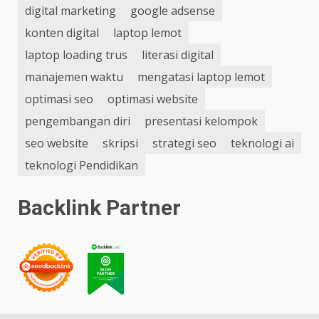
digital marketing
google adsense
konten digital
laptop lemot
laptop loading trus
literasi digital
manajemen waktu
mengatasi laptop lemot
optimasi seo
optimasi website
pengembangan diri
presentasi kelompok
seo website
skripsi
strategi seo
teknologi ai
teknologi Pendidikan
Backlink Partner