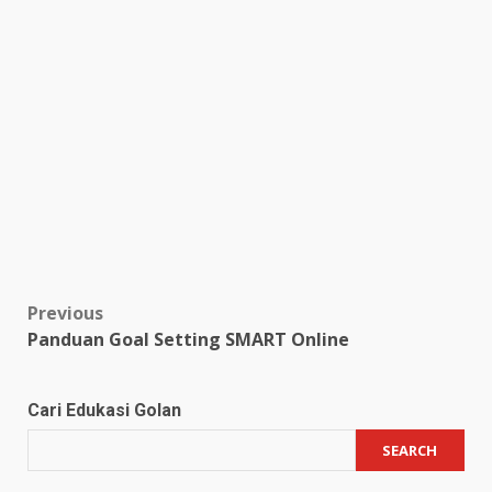
Post
Previous
Panduan Goal Setting SMART Online
navigation
Cari Edukasi Golan
SEARCH