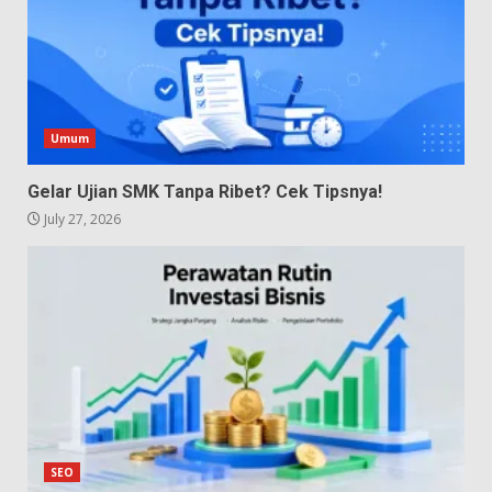
Umum
Gelar Ujian SMK Tanpa Ribet? Cek Tipsnya!
July 27, 2026
SEO