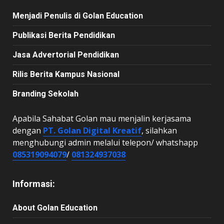
Menjadi Penulis di Golan Education
Publikasi Berita Pendidikan
Jasa Advertorial Pendidikan
Rilis Berita Kampus Nasional
Branding Sekolah
Apabila Sahabat Golan mau menjalin kerjasama
dengan
PT. Golan Digital Kreatif
, silahkan
menghubungi admin melalui telepon/ whatshapp
085319094079
/
081324937038
Informasi:
About Golan Education