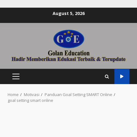
Skip
August 5, 2026
to
content
PRIMARY
MENU
Home
Motivasi
Panduan Goal Setting SMART Online
goal setting smart online