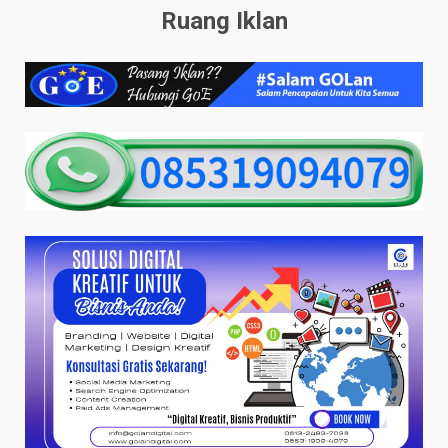
Ruang Iklan