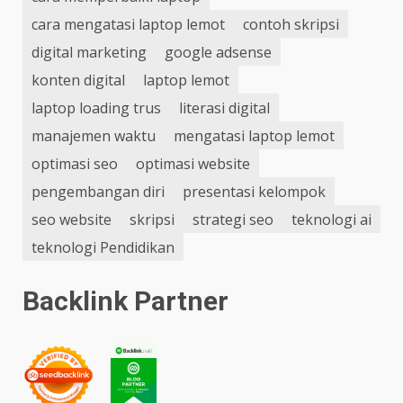
cara mengatasi laptop lemot
contoh skripsi
digital marketing
google adsense
konten digital
laptop lemot
laptop loading trus
literasi digital
manajemen waktu
mengatasi laptop lemot
optimasi seo
optimasi website
pengembangan diri
presentasi kelompok
seo website
skripsi
strategi seo
teknologi ai
teknologi Pendidikan
Backlink Partner