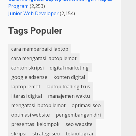
Program
(2,253)
Junior Web Developer
(2,154)
Tags Populer
cara memperbaiki laptop
cara mengatasi laptop lemot
contoh skripsi
digital marketing
google adsense
konten digital
laptop lemot
laptop loading trus
literasi digital
manajemen waktu
mengatasi laptop lemot
optimasi seo
optimasi website
pengembangan diri
presentasi kelompok
seo website
skripsi
strategi seo
teknologi ai