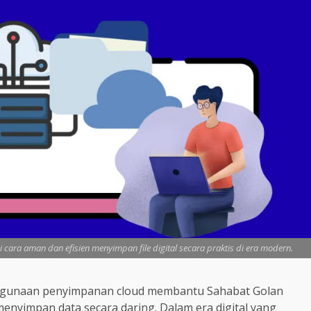
a aman dan efisien menyimpan file digital secara praktis di era modern.
gunaan penyimpanan cloud membantu Sahabat Golan
enyimpan data secara daring. Dalam era digital yang