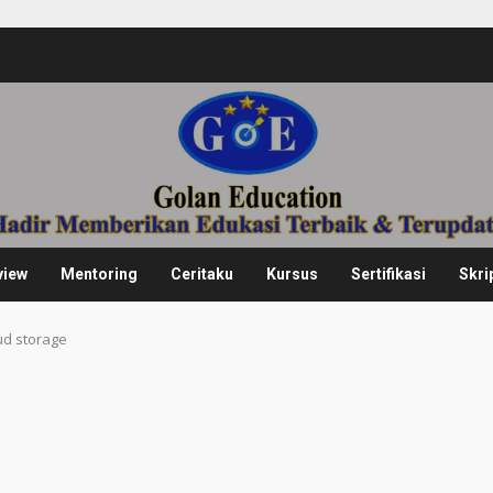
view
Mentoring
Ceritaku
Kursus
Sertifikasi
Skri
ud storage