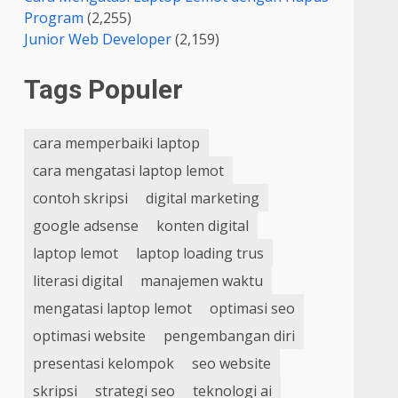
Program
(2,255)
Junior Web Developer
(2,159)
Tags Populer
cara memperbaiki laptop
cara mengatasi laptop lemot
contoh skripsi
digital marketing
google adsense
konten digital
laptop lemot
laptop loading trus
literasi digital
manajemen waktu
mengatasi laptop lemot
optimasi seo
optimasi website
pengembangan diri
presentasi kelompok
seo website
skripsi
strategi seo
teknologi ai