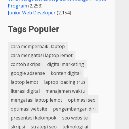
Program
(2,253)
Junior Web Developer
(2,154)
Tags Populer
cara memperbaiki laptop
cara mengatasi laptop lemot
contoh skripsi
digital marketing
google adsense
konten digital
laptop lemot
laptop loading trus
literasi digital
manajemen waktu
mengatasi laptop lemot
optimasi seo
optimasi website
pengembangan diri
presentasi kelompok
seo website
skripsi
strategi seo
teknologi ai