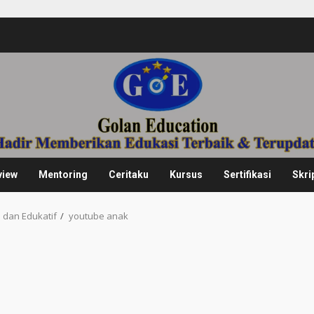
view
Mentoring
Ceritaku
Kursus
Sertifikasi
Skri
dan Edukatif
youtube anak