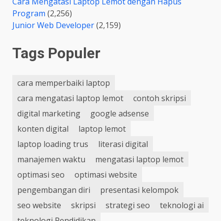
Cara Mengatasi Laptop Lemot dengan Hapus
Program
(2,256)
Junior Web Developer
(2,159)
Tags Populer
cara memperbaiki laptop
cara mengatasi laptop lemot
contoh skripsi
digital marketing
google adsense
konten digital
laptop lemot
laptop loading trus
literasi digital
manajemen waktu
mengatasi laptop lemot
optimasi seo
optimasi website
pengembangan diri
presentasi kelompok
seo website
skripsi
strategi seo
teknologi ai
teknologi Pendidikan