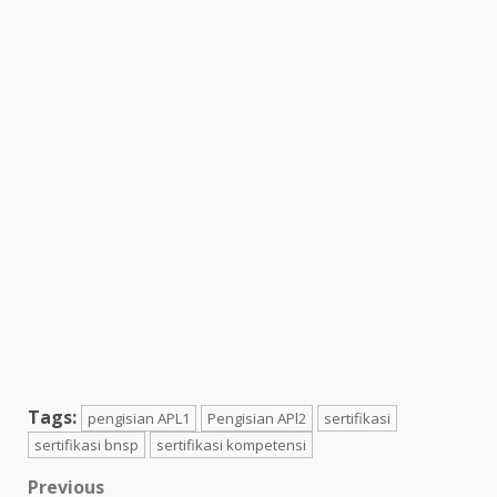
Tags:
pengisian APL1
Pengisian APl2
sertifikasi
sertifikasi bnsp
sertifikasi kompetensi
Post
Previous