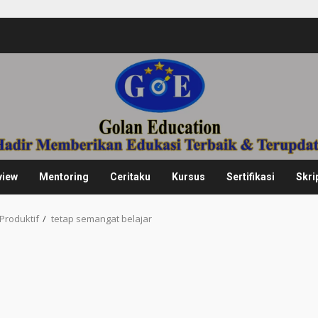
view
Mentoring
Ceritaku
Kursus
Sertifikasi
Skri
Produktif
tetap semangat belajar