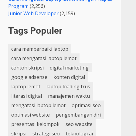
Program
(2,256)
Junior Web Developer
(2,159)
Tags Populer
cara memperbaiki laptop
cara mengatasi laptop lemot
contoh skripsi
digital marketing
google adsense
konten digital
laptop lemot
laptop loading trus
literasi digital
manajemen waktu
mengatasi laptop lemot
optimasi seo
optimasi website
pengembangan diri
presentasi kelompok
seo website
skripsi
strategi seo
teknologi ai