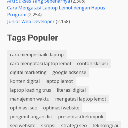
Arti Sukses Yang Sebenarnya
(2,306)
Cara Mengatasi Laptop Lemot dengan Hapus
Program
(2,254)
Junior Web Developer
(2,158)
Tags Populer
cara memperbaiki laptop
cara mengatasi laptop lemot
contoh skripsi
digital marketing
google adsense
konten digital
laptop lemot
laptop loading trus
literasi digital
manajemen waktu
mengatasi laptop lemot
optimasi seo
optimasi website
pengembangan diri
presentasi kelompok
seo website
skripsi
strategi seo
teknologi ai