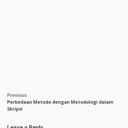
Post
Previous
Perbedaan Metode dengan Metodologi dalam
navigation
Skripsi
Leave a Reply