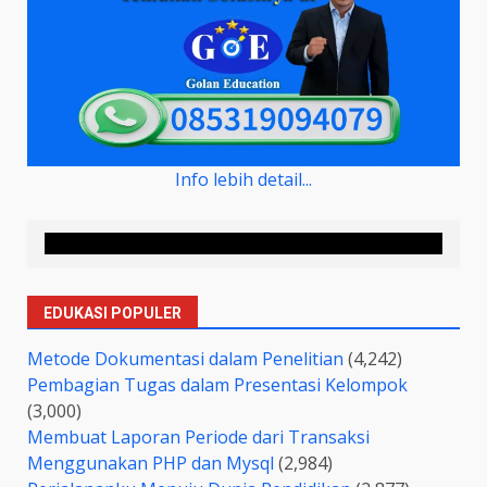
Info lebih detail...
EDUKASI POPULER
Metode Dokumentasi dalam Penelitian
(4,242)
Pembagian Tugas dalam Presentasi Kelompok
(3,000)
Membuat Laporan Periode dari Transaksi
Menggunakan PHP dan Mysql
(2,984)