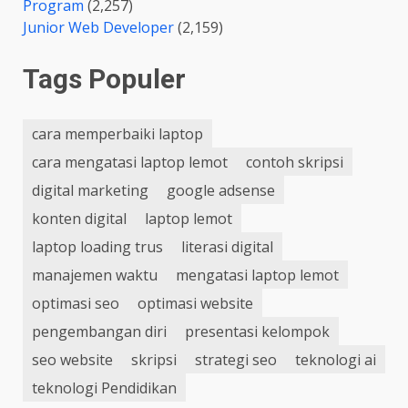
Program
(2,257)
Junior Web Developer
(2,159)
Tags Populer
cara memperbaiki laptop
cara mengatasi laptop lemot
contoh skripsi
digital marketing
google adsense
konten digital
laptop lemot
laptop loading trus
literasi digital
manajemen waktu
mengatasi laptop lemot
optimasi seo
optimasi website
pengembangan diri
presentasi kelompok
seo website
skripsi
strategi seo
teknologi ai
teknologi Pendidikan