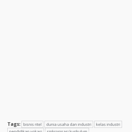
Tags:
bisnis ritel
dunia usaha dan industri
kelas industri
pendidikan vokasi
sinkronisasi kurikulum