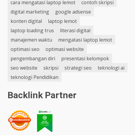
cara mengatasi laptop lemot
contoh skripsi
digital marketing
google adsense
konten digital
laptop lemot
laptop loading trus
literasi digital
manajemen waktu
mengatasi laptop lemot
optimasi seo
optimasi website
pengembangan diri
presentasi kelompok
seo website
skripsi
strategi seo
teknologi ai
teknologi Pendidikan
Backlink Partner