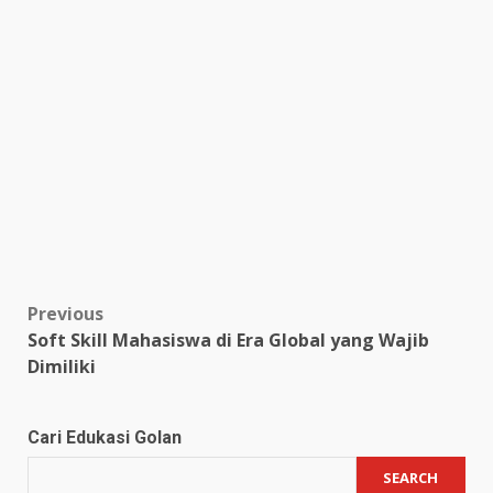
Post
Previous
Soft Skill Mahasiswa di Era Global yang Wajib
navigation
Dimiliki
Cari Edukasi Golan
SEARCH