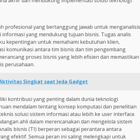
na akhir dan mendukung implementasi solusi teknologi.
alah profesional yang bertanggung jawab untuk menganalisi
 informasi yang mendukung tujuan bisnis. Tugas analis
ku kepentingan untuk memahami kebutuhan klien,
si komunikasi antara tim bisnis dan tim pengembang
m merancang proses bisnis yang lebih efisien dan memastikan
is perusahaan.
 Aktivitas Singkat saat Jeda Gadget
liki kontribusi yang penting dalam dunia teknologi
uan mendalam tentang konsep komputasi dan penelitian
eknis solusi sistem informasi atau lebih ke user interface.
ndangan ahli dalam merencanakan dan mengelola sistem
Analis bisnis (TI) berperan sebagai perantara antara
yang efektif. Semua peran ini saling melengkapi untuk