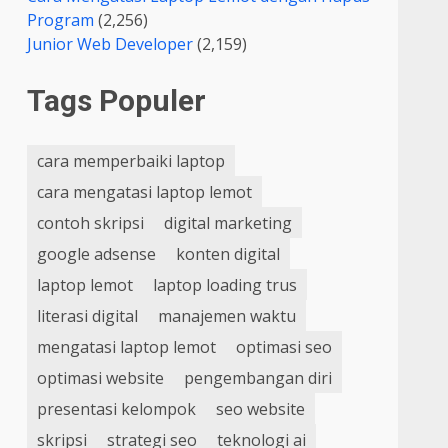
Program
(2,256)
Junior Web Developer
(2,159)
Tags Populer
cara memperbaiki laptop
cara mengatasi laptop lemot
contoh skripsi
digital marketing
google adsense
konten digital
laptop lemot
laptop loading trus
literasi digital
manajemen waktu
mengatasi laptop lemot
optimasi seo
optimasi website
pengembangan diri
presentasi kelompok
seo website
skripsi
strategi seo
teknologi ai