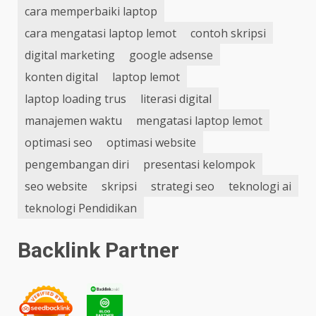
cara memperbaiki laptop
cara mengatasi laptop lemot
contoh skripsi
digital marketing
google adsense
konten digital
laptop lemot
laptop loading trus
literasi digital
manajemen waktu
mengatasi laptop lemot
optimasi seo
optimasi website
pengembangan diri
presentasi kelompok
seo website
skripsi
strategi seo
teknologi ai
teknologi Pendidikan
Backlink Partner