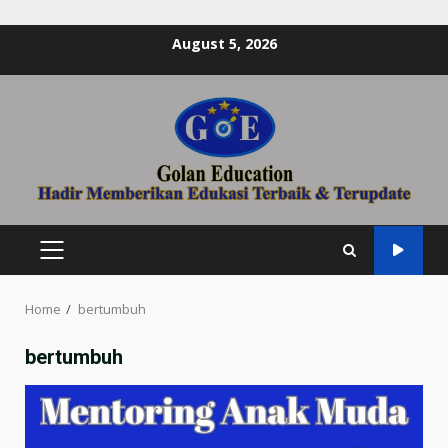
Skip
August 5, 2026
to
content
PRIMARY
MENU
Home
bertumbuh
bertumbuh