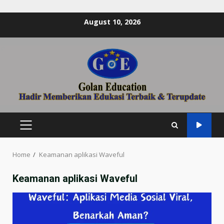
Skip
August 10, 2026
to
content
PRIMARY
MENU
Home
Keamanan aplikasi Waveful
Keamanan aplikasi Waveful