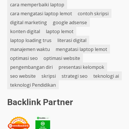
cara memperbaiki laptop
cara mengatasi laptop lemot
contoh skripsi
digital marketing
google adsense
konten digital
laptop lemot
laptop loading trus
literasi digital
manajemen waktu
mengatasi laptop lemot
optimasi seo
optimasi website
pengembangan diri
presentasi kelompok
seo website
skripsi
strategi seo
teknologi ai
teknologi Pendidikan
Backlink Partner