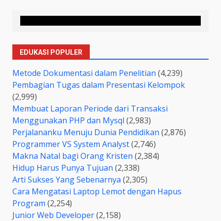
EDUKASI POPULER
Metode Dokumentasi dalam Penelitian
(4,239)
Pembagian Tugas dalam Presentasi Kelompok
(2,999)
Membuat Laporan Periode dari Transaksi
Menggunakan PHP dan Mysql
(2,983)
Perjalananku Menuju Dunia Pendidikan
(2,876)
Programmer VS System Analyst
(2,746)
Makna Natal bagi Orang Kristen
(2,384)
Hidup Harus Punya Tujuan
(2,338)
Arti Sukses Yang Sebenarnya
(2,305)
Cara Mengatasi Laptop Lemot dengan Hapus
Program
(2,254)
Junior Web Developer
(2,158)