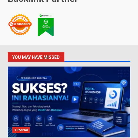
YOU MAY HAVE MISSED
Tutorial