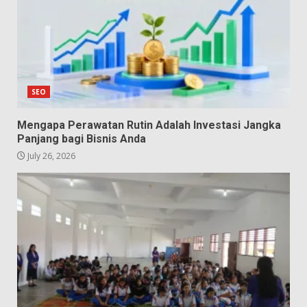
SEO
Mengapa Perawatan Rutin Adalah Investasi Jangka
Panjang bagi Bisnis Anda
July 26, 2026