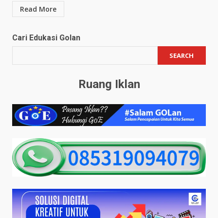
Read More
Cari Edukasi Golan
SEARCH
Ruang Iklan