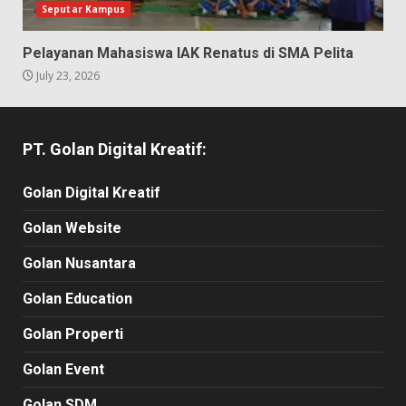
Seputar Kampus
Pelayanan Mahasiswa IAK Renatus di SMA Pelita
July 23, 2026
PT. Golan Digital Kreatif:
Golan Digital Kreatif
Golan Website
Golan Nusantara
Golan Education
Golan Properti
Golan Event
Golan SDM