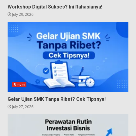
Workshop Digital Sukses? Ini Rahasianya!
July 29, 2026
Umum
Gelar Ujian SMK Tanpa Ribet? Cek Tipsnya!
July 27, 2026