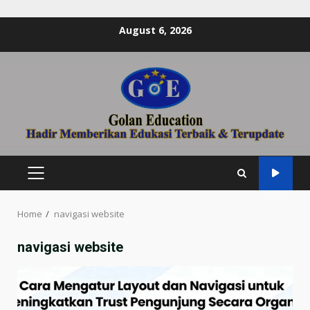
Skip
August 6, 2026
to
content
PRIMARY
MENU
Home
navigasi website
navigasi website