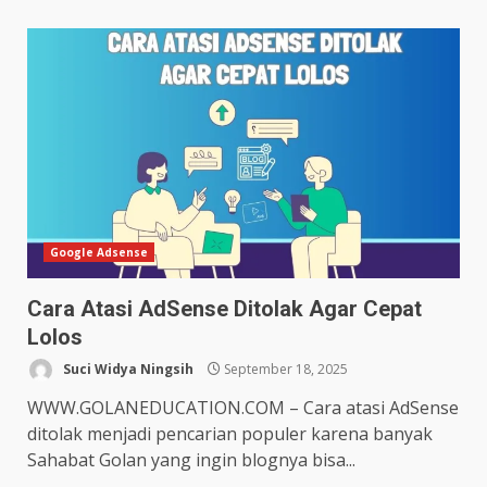
Google Adsense
Cara Atasi AdSense Ditolak Agar Cepat
Lolos
Suci Widya Ningsih
September 18, 2025
WWW.GOLANEDUCATION.COM – Cara atasi AdSense
ditolak menjadi pencarian populer karena banyak
Sahabat Golan yang ingin blognya bisa...