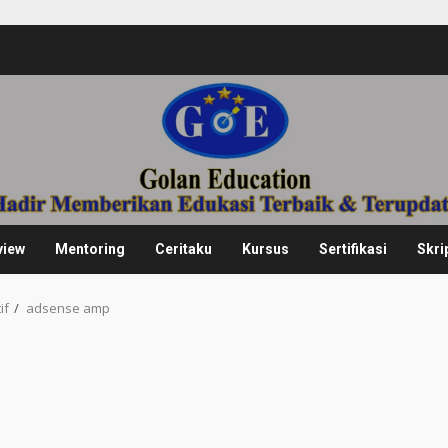
view
Mentoring
Ceritaku
Kursus
Sertifikasi
Skri
if
adsense amp