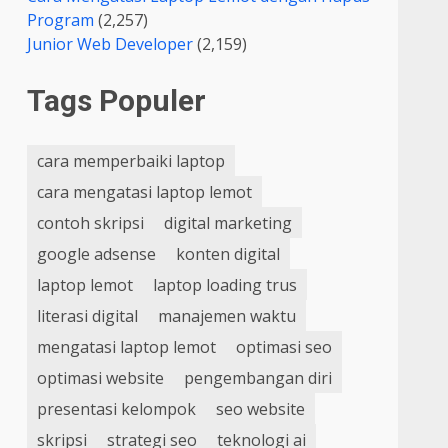
Program
(2,257)
Junior Web Developer
(2,159)
Tags Populer
cara memperbaiki laptop
cara mengatasi laptop lemot
contoh skripsi
digital marketing
google adsense
konten digital
laptop lemot
laptop loading trus
literasi digital
manajemen waktu
mengatasi laptop lemot
optimasi seo
optimasi website
pengembangan diri
presentasi kelompok
seo website
skripsi
strategi seo
teknologi ai