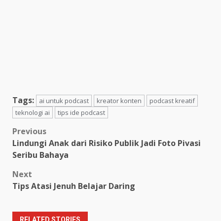
Tags:
ai untuk podcast
kreator konten
podcast kreatif
teknologi ai
tips ide podcast
Post
Previous
Lindungi Anak dari Risiko Publik Jadi Foto Pivasi
navigation
Seribu Bahaya
Next
Tips Atasi Jenuh Belajar Daring
RELATED STORIES