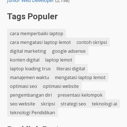
Junior Web Developer
(2,158)
Tags Populer
cara memperbaiki laptop
cara mengatasi laptop lemot
contoh skripsi
digital marketing
google adsense
konten digital
laptop lemot
laptop loading trus
literasi digital
manajemen waktu
mengatasi laptop lemot
optimasi seo
optimasi website
pengembangan diri
presentasi kelompok
seo website
skripsi
strategi seo
teknologi ai
teknologi Pendidikan