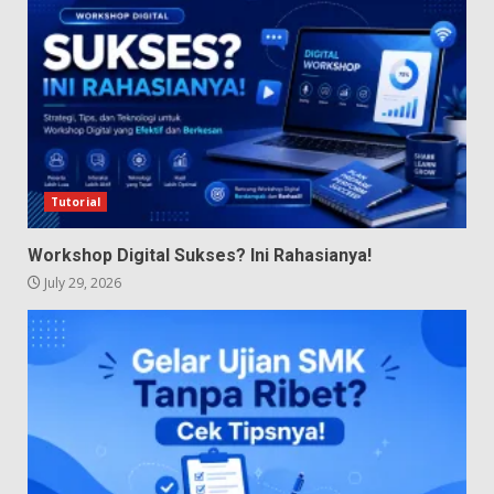
Tutorial
Workshop Digital Sukses? Ini Rahasianya!
July 29, 2026