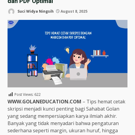
dan PDF Optimal
Suci Widya Ningsih
August 8, 2025
Post Views:
622
WWW.GOLANEDUCATION.COM
– Tips hemat cetak
skripsi menjadi kunci penting bagi Sahabat Golan
yang sedang mempersiapkan karya ilmiah akhir.
Banyak yang tidak menyadari bahwa pengaturan
sederhana seperti margin, ukuran huruf, hingga