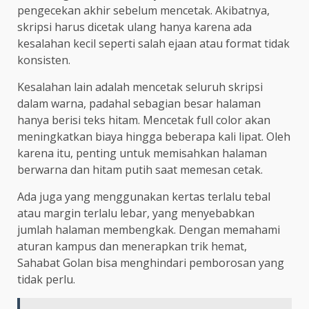
pengecekan akhir sebelum mencetak. Akibatnya,
skripsi harus dicetak ulang hanya karena ada
kesalahan kecil seperti salah ejaan atau format tidak
konsisten.
Kesalahan lain adalah mencetak seluruh skripsi
dalam warna, padahal sebagian besar halaman
hanya berisi teks hitam. Mencetak full color akan
meningkatkan biaya hingga beberapa kali lipat. Oleh
karena itu, penting untuk memisahkan halaman
berwarna dan hitam putih saat memesan cetak.
Ada juga yang menggunakan kertas terlalu tebal
atau margin terlalu lebar, yang menyebabkan
jumlah halaman membengkak. Dengan memahami
aturan kampus dan menerapkan trik hemat,
Sahabat Golan bisa menghindari pemborosan yang
tidak perlu.