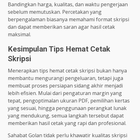
Bandingkan harga, kualitas, dan waktu pengerjaan
sebelum memutuskan. Percetakan yang
berpengalaman biasanya memahami format skripsi
dan dapat memberikan saran agar hasil cetak
maksimal.
Kesimpulan Tips Hemat Cetak
Skripsi
Menerapkan tips hemat cetak skripsi bukan hanya
membantu mengurangi pengeluaran, tetapi juga
membuat proses persiapan sidang akhir menjadi
lebih efisien. Mulai dari pengaturan margin yang
tepat, pengoptimalan ukuran PDF, pemilihan kertas
yang sesuai, hingga penggunaan perangkat lunak
yang mendukung, semua langkah tersebut dapat
memberikan hasil cetak yang rapi dan profesional.
Sahabat Golan tidak perlu khawatir kualitas skripsi