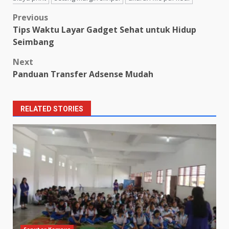
Post
Previous
Tips Waktu Layar Gadget Sehat untuk Hidup
navigation
Seimbang
Next
Panduan Transfer Adsense Mudah
RELATED STORIES