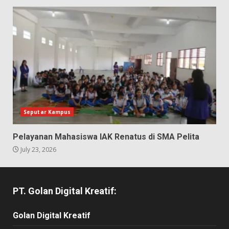
Seputar Kampus
Pelayanan Mahasiswa IAK Renatus di SMA Pelita
July 23, 2026
PT. Golan Digital Kreatif:
Golan Digital Kreatif