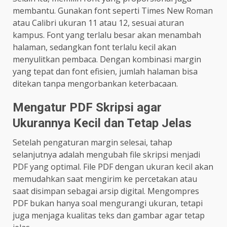
membantu. Gunakan font seperti Times New Roman
atau Calibri ukuran 11 atau 12, sesuai aturan
kampus. Font yang terlalu besar akan menambah
halaman, sedangkan font terlalu kecil akan
menyulitkan pembaca. Dengan kombinasi margin
yang tepat dan font efisien, jumlah halaman bisa
ditekan tanpa mengorbankan keterbacaan.
Mengatur PDF Skripsi agar
Ukurannya Kecil dan Tetap Jelas
Setelah pengaturan margin selesai, tahap
selanjutnya adalah mengubah file skripsi menjadi
PDF yang optimal. File PDF dengan ukuran kecil akan
memudahkan saat mengirim ke percetakan atau
saat disimpan sebagai arsip digital. Mengompres
PDF bukan hanya soal mengurangi ukuran, tetapi
juga menjaga kualitas teks dan gambar agar tetap