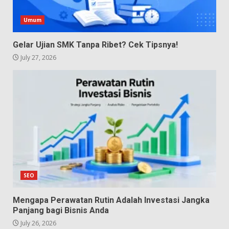
Umum
Gelar Ujian SMK Tanpa Ribet? Cek Tipsnya!
July 27, 2026
SEO
Mengapa Perawatan Rutin Adalah Investasi Jangka
Panjang bagi Bisnis Anda
July 26, 2026