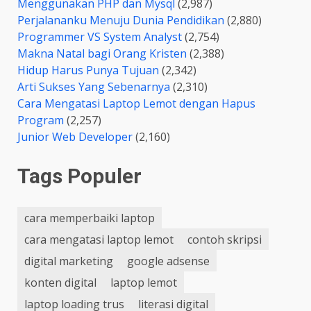
Menggunakan PHP dan Mysql
(2,987)
Perjalananku Menuju Dunia Pendidikan
(2,880)
Programmer VS System Analyst
(2,754)
Makna Natal bagi Orang Kristen
(2,388)
Hidup Harus Punya Tujuan
(2,342)
Arti Sukses Yang Sebenarnya
(2,310)
Cara Mengatasi Laptop Lemot dengan Hapus
Program
(2,257)
Junior Web Developer
(2,160)
Tags Populer
cara memperbaiki laptop
cara mengatasi laptop lemot
contoh skripsi
digital marketing
google adsense
konten digital
laptop lemot
laptop loading trus
literasi digital