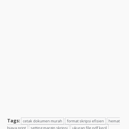
Tags:
cetak dokumen murah
format skripsi efisien
hemat
biaya print
setting margin skripsi
ukuran file pdf kecil