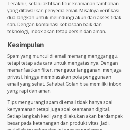
Terakhir, selalu aktifkan fitur keamanan tambahan
yang ditawarkan penyedia email. Misalnya verifikasi
dua langkah untuk melindungi akun dari akses tidak
sah. Dengan kombinasi kebiasaan baik dan
teknologi, inbox akan tetap bersih dan aman.
Kesimpulan
Spam yang muncul di email memang mengganggu,
tetapi tetap ada cara untuk mengatasinya. Dengan
memanfaatkan filter, mengatur langganan, menjaga
privasi, hingga membiasakan pola penggunaan
email yang sehat, Sahabat Golan bisa memiliki inbox
yang rapi dan aman.
Tips mengurangi spam di email tidak hanya soal
kenyamanan tetapi juga soal keamanan digital.
Setiap langkah kecil yang dilakukan akan berdampak
besar pada ketenangan dan produktivitas. Jadi,
mulailah terapkan tips ini agar pengalaman