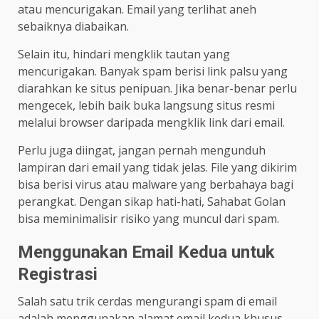
atau mencurigakan. Email yang terlihat aneh
sebaiknya diabaikan.
Selain itu, hindari mengklik tautan yang
mencurigakan. Banyak spam berisi link palsu yang
diarahkan ke situs penipuan. Jika benar-benar perlu
mengecek, lebih baik buka langsung situs resmi
melalui browser daripada mengklik link dari email.
Perlu juga diingat, jangan pernah mengunduh
lampiran dari email yang tidak jelas. File yang dikirim
bisa berisi virus atau malware yang berbahaya bagi
perangkat. Dengan sikap hati-hati, Sahabat Golan
bisa meminimalisir risiko yang muncul dari spam.
Menggunakan Email Kedua untuk
Registrasi
Salah satu trik cerdas mengurangi spam di email
adalah menggunakan alamat email kedua khusus