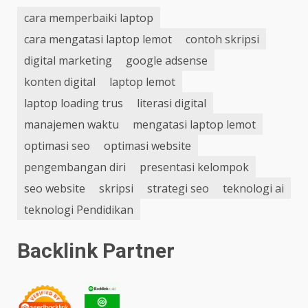
cara memperbaiki laptop
cara mengatasi laptop lemot
contoh skripsi
digital marketing
google adsense
konten digital
laptop lemot
laptop loading trus
literasi digital
manajemen waktu
mengatasi laptop lemot
optimasi seo
optimasi website
pengembangan diri
presentasi kelompok
seo website
skripsi
strategi seo
teknologi ai
teknologi Pendidikan
Backlink Partner