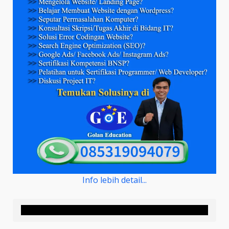
Info lebih detail...