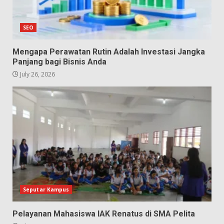
SEO
Mengapa Perawatan Rutin Adalah Investasi Jangka
Panjang bagi Bisnis Anda
July 26, 2026
Seputar Kampus
Pelayanan Mahasiswa IAK Renatus di SMA Pelita