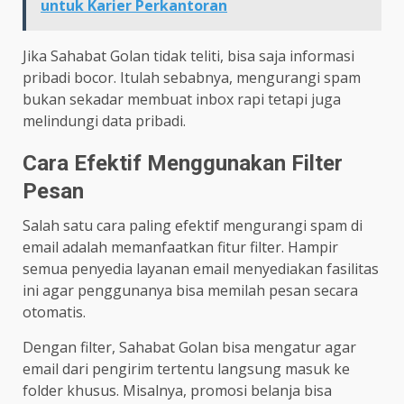
untuk Karier Perkantoran
Jika Sahabat Golan tidak teliti, bisa saja informasi
pribadi bocor. Itulah sebabnya, mengurangi spam
bukan sekadar membuat inbox rapi tetapi juga
melindungi data pribadi.
Cara Efektif Menggunakan Filter
Pesan
Salah satu cara paling efektif mengurangi spam di
email adalah memanfaatkan fitur filter. Hampir
semua penyedia layanan email menyediakan fasilitas
ini agar penggunanya bisa memilah pesan secara
otomatis.
Dengan filter, Sahabat Golan bisa mengatur agar
email dari pengirim tertentu langsung masuk ke
folder khusus. Misalnya, promosi belanja bisa