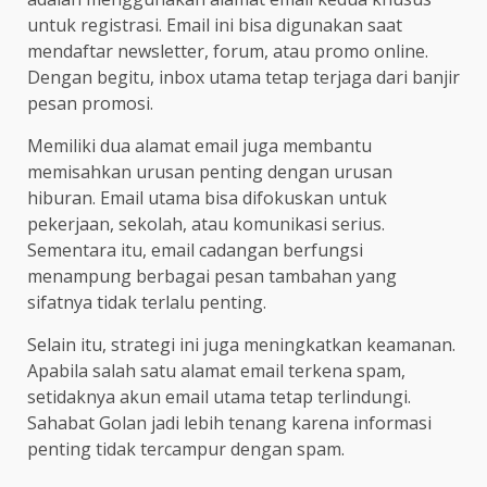
untuk registrasi. Email ini bisa digunakan saat
mendaftar newsletter, forum, atau promo online.
Dengan begitu, inbox utama tetap terjaga dari banjir
pesan promosi.
Memiliki dua alamat email juga membantu
memisahkan urusan penting dengan urusan
hiburan. Email utama bisa difokuskan untuk
pekerjaan, sekolah, atau komunikasi serius.
Sementara itu, email cadangan berfungsi
menampung berbagai pesan tambahan yang
sifatnya tidak terlalu penting.
Selain itu, strategi ini juga meningkatkan keamanan.
Apabila salah satu alamat email terkena spam,
setidaknya akun email utama tetap terlindungi.
Sahabat Golan jadi lebih tenang karena informasi
penting tidak tercampur dengan spam.