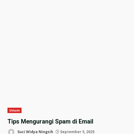
Umum
Tips Mengurangi Spam di Email
Suci Widya Ningsih
September 5, 2025