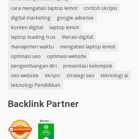
cara mengatasi laptop lemot
contoh skripsi
digital marketing
google adsense
konten digital
laptop lemot
laptop loading trus
literasi digital
manajemen waktu
mengatasi laptop lemot
optimasi seo
optimasi website
pengembangan diri
presentasi kelompok
seo website
skripsi
strategi seo
teknologi ai
teknologi Pendidikan
Backlink Partner