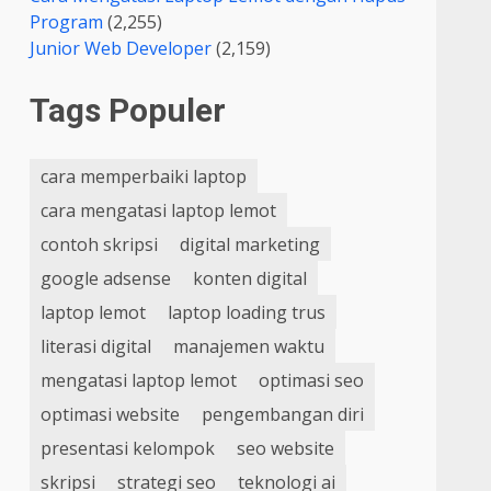
Program
(2,255)
Junior Web Developer
(2,159)
Tags Populer
cara memperbaiki laptop
cara mengatasi laptop lemot
contoh skripsi
digital marketing
google adsense
konten digital
laptop lemot
laptop loading trus
literasi digital
manajemen waktu
mengatasi laptop lemot
optimasi seo
optimasi website
pengembangan diri
presentasi kelompok
seo website
skripsi
strategi seo
teknologi ai