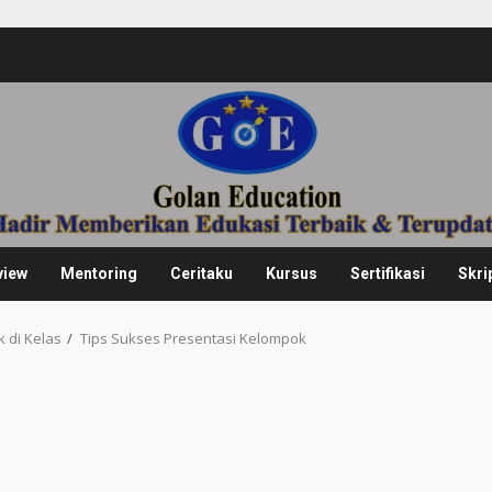
view
Mentoring
Ceritaku
Kursus
Sertifikasi
Skri
 di Kelas
Tips Sukses Presentasi Kelompok