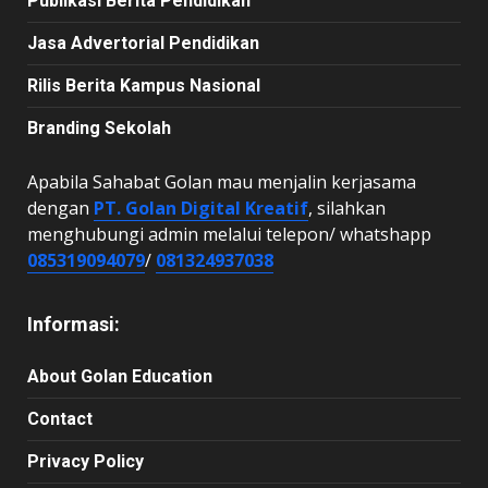
Publikasi Berita Pendidikan
Jasa Advertorial Pendidikan
Rilis Berita Kampus Nasional
Branding Sekolah
Apabila Sahabat Golan mau menjalin kerjasama
dengan
PT. Golan Digital Kreatif
, silahkan
menghubungi admin melalui telepon/ whatshapp
085319094079
/
081324937038
Informasi:
About Golan Education
Contact
Privacy Policy