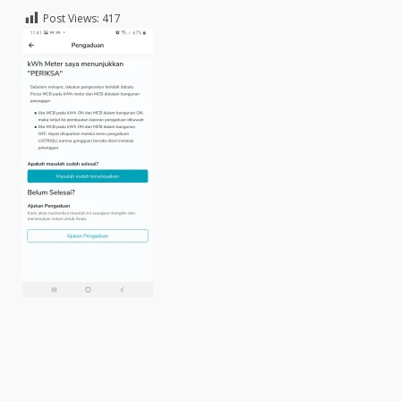
Post Views:
417