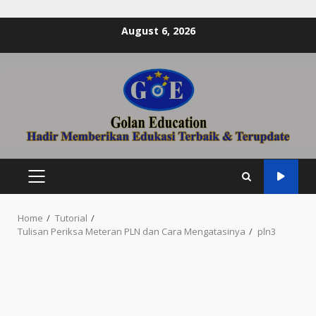
Skip
August 6, 2026
to
content
PRIMARY
MENU
Home
Tutorial
Tulisan Periksa Meteran PLN dan Cara Mengatasinya
pln3