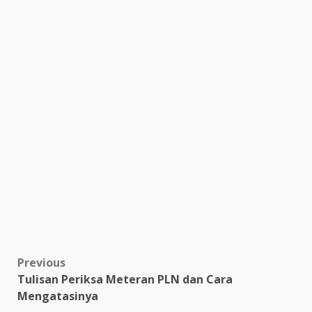
Post
Previous
Tulisan Periksa Meteran PLN dan Cara
navigation
Mengatasinya