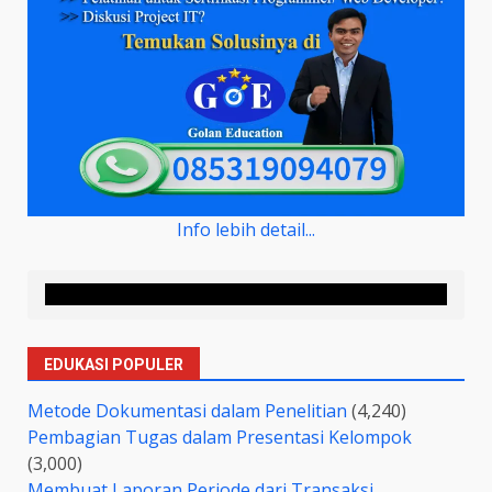
Info lebih detail...
EDUKASI POPULER
Metode Dokumentasi dalam Penelitian
(4,240)
Pembagian Tugas dalam Presentasi Kelompok
(3,000)
Membuat Laporan Periode dari Transaksi