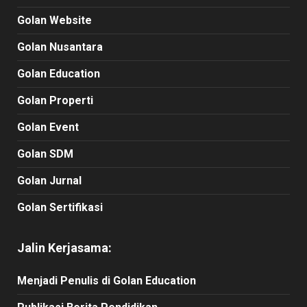
Golan Website
Golan Nusantara
Golan Education
Golan Properti
Golan Event
Golan SDM
Golan Jurnal
Golan Sertifikasi
Jalin Kerjasama:
Menjadi Penulis di Golan Education