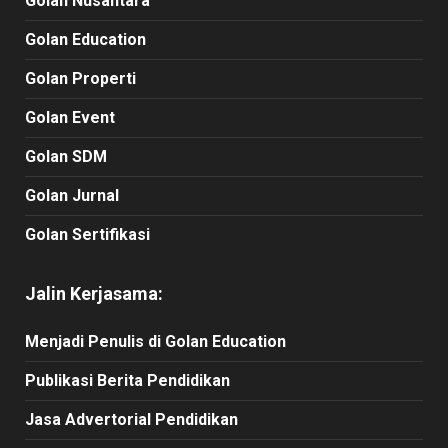
Golan Nusantara
Golan Education
Golan Properti
Golan Event
Golan SDM
Golan Jurnal
Golan Sertifikasi
Jalin Kerjasama:
Menjadi Penulis di Golan Education
Publikasi Berita Pendidikan
Jasa Advertorial Pendidikan