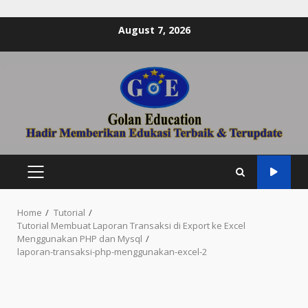
Skip
August 7, 2026
to
content
PRIMARY
MENU
Home
Tutorial
Tutorial Membuat Laporan Transaksi di Export ke Excel
Menggunakan PHP dan Mysql
laporan-transaksi-php-menggunakan-excel-2