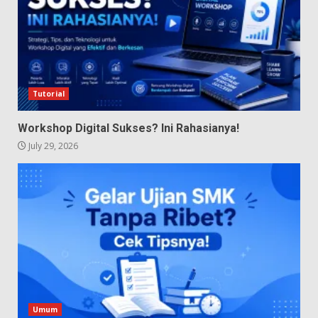
Tutorial
Workshop Digital Sukses? Ini Rahasianya!
July 29, 2026
Umum