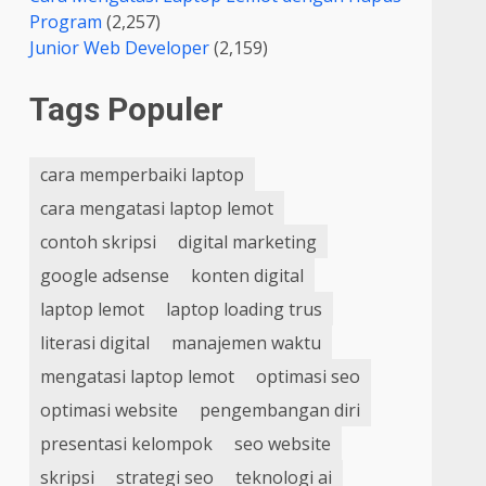
Program
(2,257)
Junior Web Developer
(2,159)
Tags Populer
cara memperbaiki laptop
cara mengatasi laptop lemot
contoh skripsi
digital marketing
google adsense
konten digital
laptop lemot
laptop loading trus
literasi digital
manajemen waktu
mengatasi laptop lemot
optimasi seo
optimasi website
pengembangan diri
presentasi kelompok
seo website
skripsi
strategi seo
teknologi ai