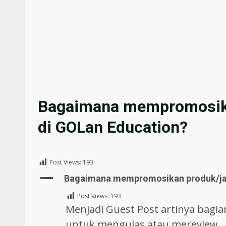
Bagaimana mempromosika
di GOLan Education?
Post Views:
193
A
Bagaimana mempromosikan produk/jas
Post Views:
193
Menjadi Guest Post artinya bagi
untuk mengulas atau mereview