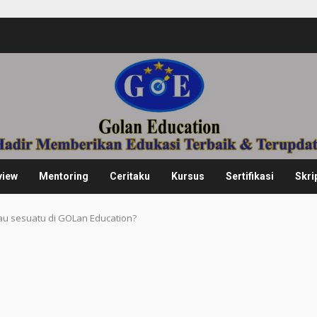
view
Mentoring
Ceritaku
Kursus
Sertifikasi
Skri
u sesuatu di GOLan Education?