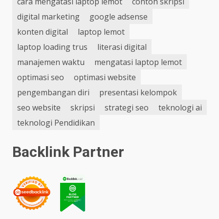
cara mengatasi laptop lemot
contoh skripsi
digital marketing
google adsense
konten digital
laptop lemot
laptop loading trus
literasi digital
manajemen waktu
mengatasi laptop lemot
optimasi seo
optimasi website
pengembangan diri
presentasi kelompok
seo website
skripsi
strategi seo
teknologi ai
teknologi Pendidikan
Backlink Partner