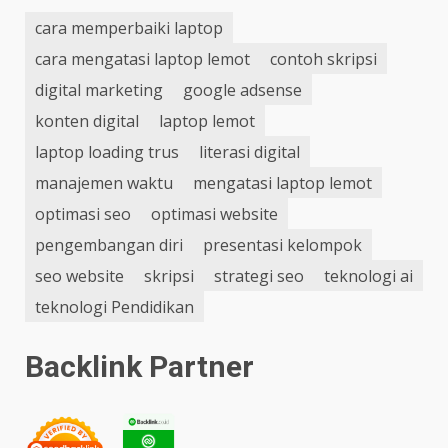
cara memperbaiki laptop
cara mengatasi laptop lemot
contoh skripsi
digital marketing
google adsense
konten digital
laptop lemot
laptop loading trus
literasi digital
manajemen waktu
mengatasi laptop lemot
optimasi seo
optimasi website
pengembangan diri
presentasi kelompok
seo website
skripsi
strategi seo
teknologi ai
teknologi Pendidikan
Backlink Partner