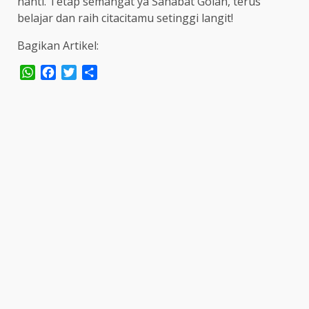
nanti. Tetap semangat ya Sahabat Golan, terus
belajar dan raih citacitamu setinggi langit!
Bagikan Artikel:
WhatsApp
Facebook
Twitter
Share