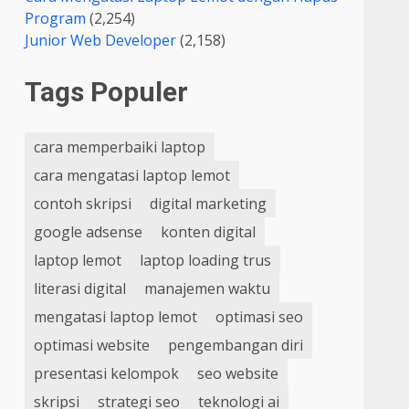
Program
(2,254)
Junior Web Developer
(2,158)
Tags Populer
cara memperbaiki laptop
cara mengatasi laptop lemot
contoh skripsi
digital marketing
google adsense
konten digital
laptop lemot
laptop loading trus
literasi digital
manajemen waktu
mengatasi laptop lemot
optimasi seo
optimasi website
pengembangan diri
presentasi kelompok
seo website
skripsi
strategi seo
teknologi ai