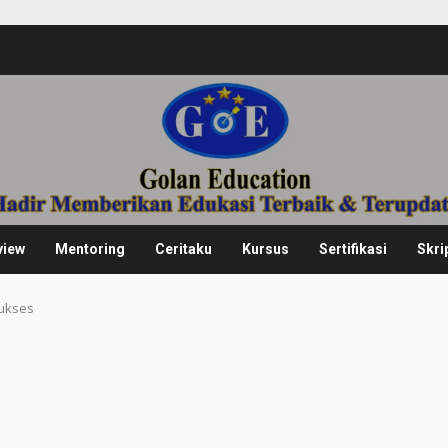
view
Mentoring
Ceritaku
Kursus
Sertifikasi
Skri
Sukses