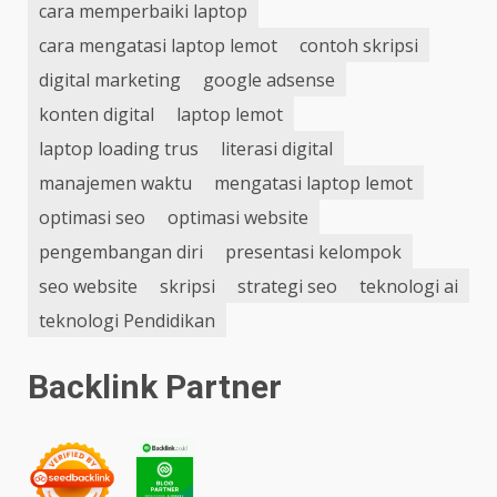
cara memperbaiki laptop
cara mengatasi laptop lemot
contoh skripsi
digital marketing
google adsense
konten digital
laptop lemot
laptop loading trus
literasi digital
manajemen waktu
mengatasi laptop lemot
optimasi seo
optimasi website
pengembangan diri
presentasi kelompok
seo website
skripsi
strategi seo
teknologi ai
teknologi Pendidikan
Backlink Partner