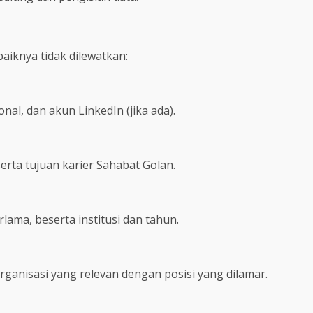
aiknya tidak dilewatkan:
al, dan akun LinkedIn (jika ada).
serta tujuan karier Sahabat Golan.
ama, beserta institusi dan tahun.
rganisasi yang relevan dengan posisi yang dilamar.