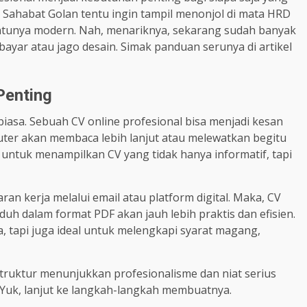
 Sahabat Golan tentu ingin tampil menonjol di mata HRD
tentunya modern. Nah, menariknya, sekarang sudah banyak
ayar atau jago desain. Simak panduan serunya di artikel
Penting
 biasa. Sebuah CV online profesional bisa menjadi kesan
er akan membaca lebih lanjut atau melewatkan begitu
n untuk menampilkan CV yang tidak hanya informatif, tapi
an kerja melalui email atau platform digital. Maka, CV
duh dalam format PDF akan jauh lebih praktis dan efisien.
, tapi juga ideal untuk melengkapi syarat magang,
rstruktur menunjukkan profesionalisme dan niat serius
 Yuk, lanjut ke langkah-langkah membuatnya.