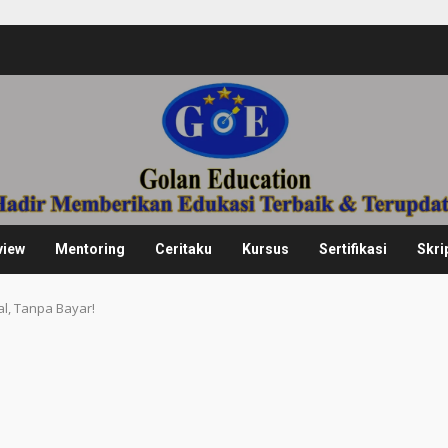
view
Mentoring
Ceritaku
Kursus
Sertifikasi
Skri
al, Tanpa Bayar!