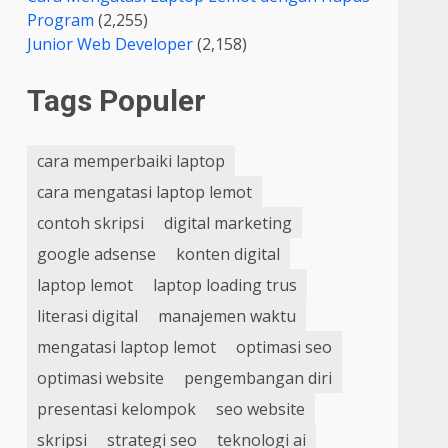
Program
(2,255)
Junior Web Developer
(2,158)
Tags Populer
cara memperbaiki laptop
cara mengatasi laptop lemot
contoh skripsi
digital marketing
google adsense
konten digital
laptop lemot
laptop loading trus
literasi digital
manajemen waktu
mengatasi laptop lemot
optimasi seo
optimasi website
pengembangan diri
presentasi kelompok
seo website
skripsi
strategi seo
teknologi ai