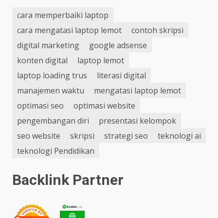
cara memperbaiki laptop
cara mengatasi laptop lemot
contoh skripsi
digital marketing
google adsense
konten digital
laptop lemot
laptop loading trus
literasi digital
manajemen waktu
mengatasi laptop lemot
optimasi seo
optimasi website
pengembangan diri
presentasi kelompok
seo website
skripsi
strategi seo
teknologi ai
teknologi Pendidikan
Backlink Partner