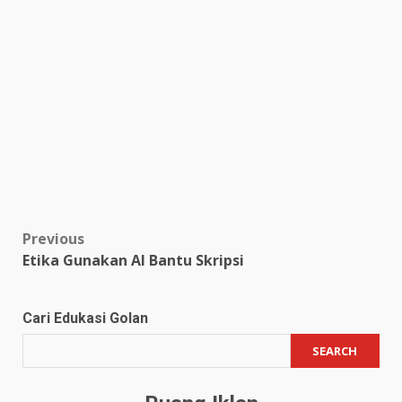
Post
Previous
Etika Gunakan AI Bantu Skripsi
navigation
Cari Edukasi Golan
SEARCH