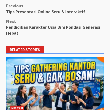
Post
Previous
Tips Presentasi Online Seru & Interaktif
navigation
Next
Pendidikan Karakter Usia Dini Pondasi Generasi
Hebat
RELATED STORIES
Motivasi