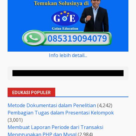
Info lebih detail...
EDUKASI POPULER
Metode Dokumentasi dalam Penelitian
(4,242)
Pembagian Tugas dalam Presentasi Kelompok
(3,001)
Membuat Laporan Periode dari Transaksi
Menggunakan PHP dan Mysql
(2,984)