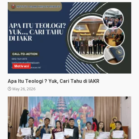
Motivasi
Apa Itu Teologi ? Yuk, Cari Tahu di IAKR
May 26, 2026