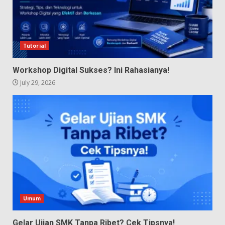
Tutorial
Workshop Digital Sukses? Ini Rahasianya!
July 29, 2026
Umum
Gelar Ujian SMK Tanpa Ribet? Cek Tipsnya!