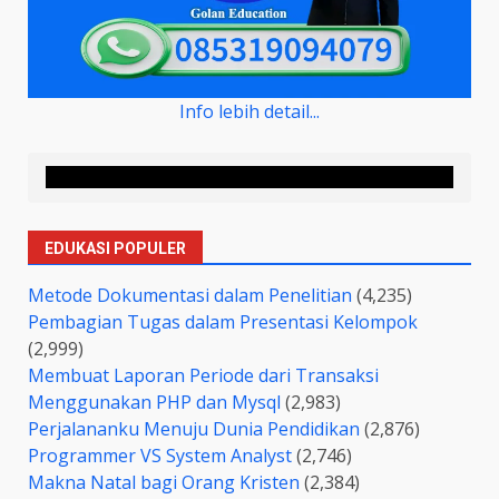
Info lebih detail...
EDUKASI POPULER
Metode Dokumentasi dalam Penelitian
(4,235)
Pembagian Tugas dalam Presentasi Kelompok
(2,999)
Membuat Laporan Periode dari Transaksi
Menggunakan PHP dan Mysql
(2,983)
Perjalananku Menuju Dunia Pendidikan
(2,876)
Programmer VS System Analyst
(2,746)
Makna Natal bagi Orang Kristen
(2,384)