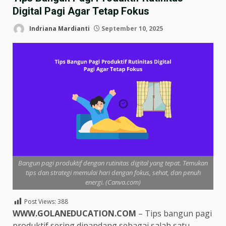
Digital Pagi Agar Tetap Fokus
Indriana Mardianti
September 10, 2025
Bangun pagi produktif dengan rutinitas digital yang tepat. Temukan
tips dan strategi memulai hari dengan fokus, sehat, dan penuh
energi. (Canva.com)
Post Views:
388
WWW.GOLANEDUCATION.COM
– Tips bangun pagi
produktif sering dipandang sebagai salah satu