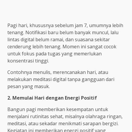
Pagi hari, khususnya sebelum jam 7, umumnya lebih
tenang. Notifikasi baru belum banyak muncul, lalu
lintas digital belum ramai, dan suasana sekitar
cenderung lebih tenang. Momen ini sangat cocok
untuk fokus pada tugas yang memerlukan
konsentrasi tinggi.
Contohnya menulis, merencanakan hari, atau
melakukan meditasi digital tanpa gangguan dari
pesan yang masuk.
2. Memulai Hari dengan Energi Positif
Bangun pagi memberikan kesempatan untuk
menjalani rutinitas sehat, misalnya olahraga ringan,
meditasi, atau sekadar menikmati sarapan bergizi.
Kegiatan ini memberikan energi positif yang