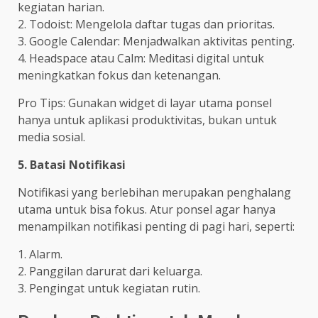
kegiatan harian.
2. Todoist: Mengelola daftar tugas dan prioritas.
3. Google Calendar: Menjadwalkan aktivitas penting.
4. Headspace atau Calm: Meditasi digital untuk
meningkatkan fokus dan ketenangan.
Pro Tips: Gunakan widget di layar utama ponsel
hanya untuk aplikasi produktivitas, bukan untuk
media sosial.
5. Batasi Notifikasi
Notifikasi yang berlebihan merupakan penghalang
utama untuk bisa fokus. Atur ponsel agar hanya
menampilkan notifikasi penting di pagi hari, seperti:
1. Alarm.
2. Panggilan darurat dari keluarga.
3. Pengingat untuk kegiatan rutin.