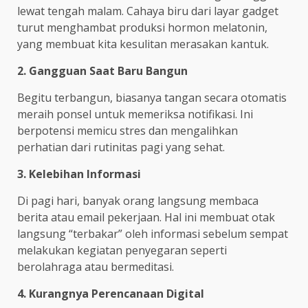
lewat tengah malam. Cahaya biru dari layar gadget
turut menghambat produksi hormon melatonin,
yang membuat kita kesulitan merasakan kantuk.
2. Gangguan Saat Baru Bangun
Begitu terbangun, biasanya tangan secara otomatis
meraih ponsel untuk memeriksa notifikasi. Ini
berpotensi memicu stres dan mengalihkan
perhatian dari rutinitas pagi yang sehat.
3. Kelebihan Informasi
Di pagi hari, banyak orang langsung membaca
berita atau email pekerjaan. Hal ini membuat otak
langsung “terbakar” oleh informasi sebelum sempat
melakukan kegiatan penyegaran seperti
berolahraga atau bermeditasi.
4. Kurangnya Perencanaan Digital