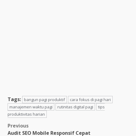
Tags:
bangun pagi produktif
cara fokus di pagi hari
manajemen waktu pagi
rutinitas digital pagi
tips
produktivitas harian
Post
Previous
Audit SEO Mobile Responsif Cepat