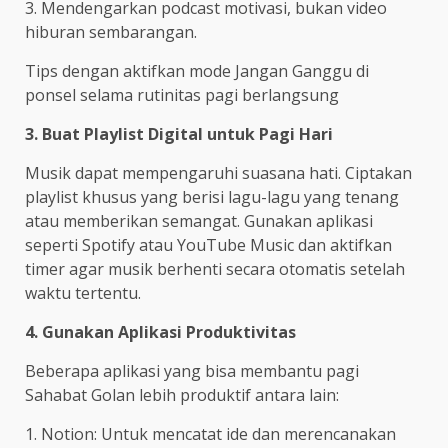
3. Mendengarkan podcast motivasi, bukan video
hiburan sembarangan.
Tips dengan aktifkan mode Jangan Ganggu di
ponsel selama rutinitas pagi berlangsung
3. Buat Playlist Digital untuk Pagi Hari
Musik dapat mempengaruhi suasana hati. Ciptakan
playlist khusus yang berisi lagu-lagu yang tenang
atau memberikan semangat. Gunakan aplikasi
seperti Spotify atau YouTube Music dan aktifkan
timer agar musik berhenti secara otomatis setelah
waktu tertentu.
4. Gunakan Aplikasi Produktivitas
Beberapa aplikasi yang bisa membantu pagi
Sahabat Golan lebih produktif antara lain:
1. Notion: Untuk mencatat ide dan merencanakan