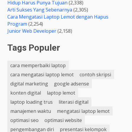
Hidup Harus Punya Tujuan
(2,338)
Arti Sukses Yang Sebenarnya
(2,305)
Cara Mengatasi Laptop Lemot dengan Hapus
Program
(2,254)
Junior Web Developer
(2,158)
Tags Populer
cara memperbaiki laptop
cara mengatasi laptop lemot
contoh skripsi
digital marketing
google adsense
konten digital
laptop lemot
laptop loading trus
literasi digital
manajemen waktu
mengatasi laptop lemot
optimasi seo
optimasi website
pengembangan diri
presentasi kelompok