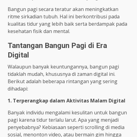
Bangun pagi secara teratur akan meningkatkan
ritme sirkadian tubuh. Hal ini berkontribusi pada
kualitas tidur yang lebih baik serta berdampak pada
kesehatan fisik dan mental.
Tantangan Bangun Pagi di Era
Digital
Walaupun banyak keuntungannya, bangun pagi
tidaklah mudah, khususnya di zaman digital ini.
Berikut adalah beberapa rintangan yang sering
dihadapi:
1. Terperangkap dalam Aktivitas Malam Digital
Banyak individu mengalami kesulitan untuk bangun
pagi karena tidur terlalu larut. Apa yang menjadi
penyebabnya? Kebiasaan seperti scrolling di media
sosial, menonton video, atau bermain gim hingga