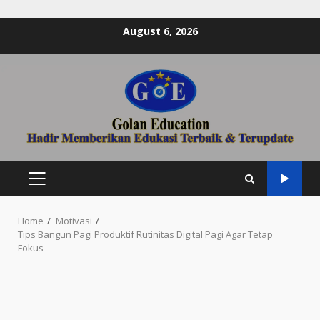
Skip
August 6, 2026
to
content
PRIMARY
MENU
Home
Motivasi
Tips Bangun Pagi Produktif Rutinitas Digital Pagi Agar Tetap
Fokus