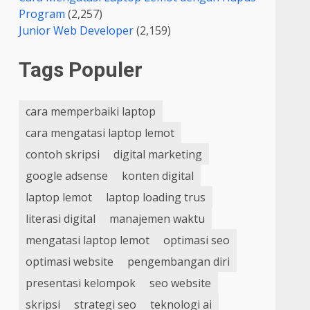
Program
(2,257)
Junior Web Developer
(2,159)
Tags Populer
cara memperbaiki laptop
cara mengatasi laptop lemot
contoh skripsi
digital marketing
google adsense
konten digital
laptop lemot
laptop loading trus
literasi digital
manajemen waktu
mengatasi laptop lemot
optimasi seo
optimasi website
pengembangan diri
presentasi kelompok
seo website
skripsi
strategi seo
teknologi ai