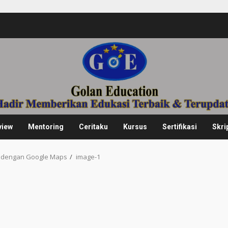
view
Mentoring
Ceritaku
Kursus
Sertifikasi
Skri
 dengan Google Maps
image-1